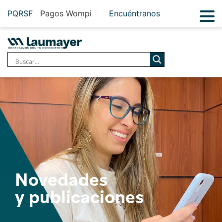
PQRSF
Pagos Wompi
Encuéntranos
Novedades
y publicaciones