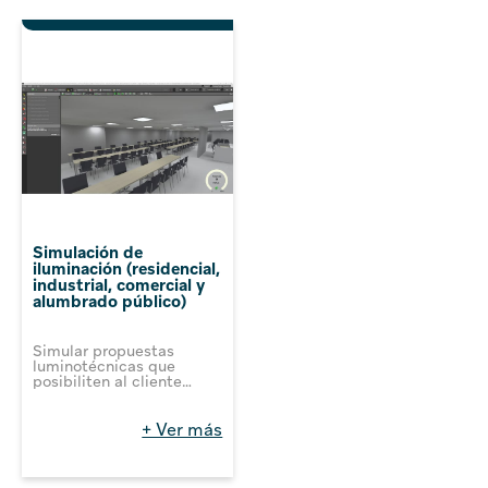
Simulación de
iluminación (residencial,
industrial, comercial y
alumbrado público)
Simular propuestas
luminotécnicas que
posibiliten al cliente
encontrar una mejor o
igual eficiencia lumínica y
económica para los
+ Ver más
proyectos, basados en
características
previamente