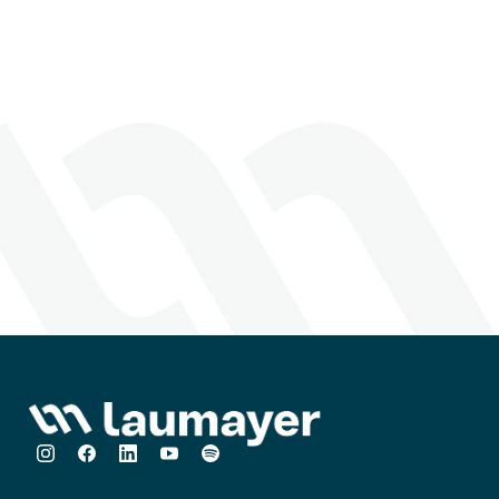
establecidas por otros
proveedores o por
especificacióndel usuario
final.