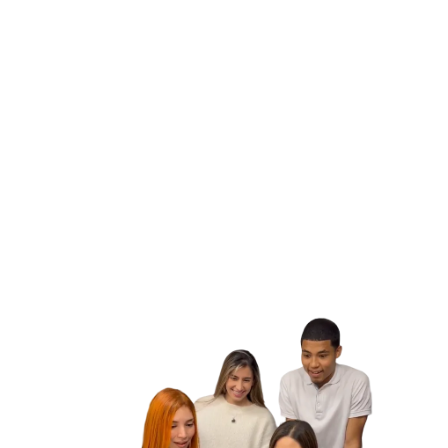
¡Descubre nuestros casos más exitosos con proyectos
destacados! Explora la manera en la que nuestros
productos han impulsado el éxito de diferentes empresas
y organizaciones en diversos sectores a través de historias
y acciones inspiradoras que muestran cómo nuestras
soluciones han resuelto desafíos únicos con resultados
óptimos que han impulsado a nuestros aliados a otro
nivel. ¡Inspírate con nuestras historias de éxito y descubre
cómo podemos construir de la mano proyectos especiales
para hacer posibles tus metas y las de tu negocio!