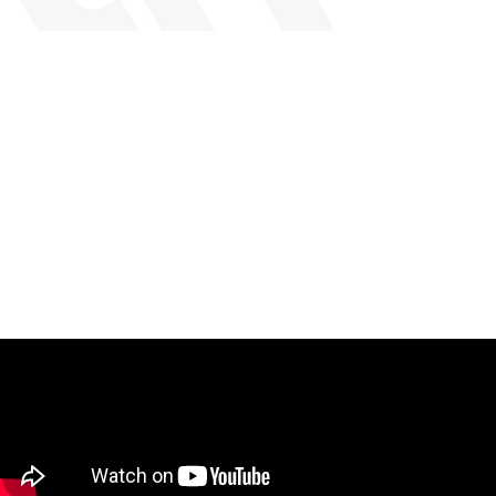
LMY NEWS
¡Explora las últimas novedades de nuestros productos y
aplicaciones! Mantente al día con las noticias más
recientes relacionadas con nuestra empresa y las
soluciones que ofrecemos. Aquí encontrarás información
detallada acerca de lanzamientos y actualizaciones que
estamos implementando para brindarte la mejor
experiencia posible. ¡No te pierdas ninguna novedad!
+ Ver más