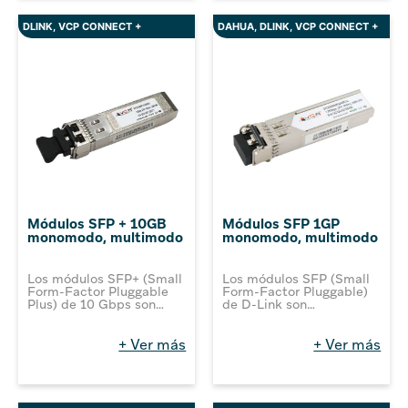
creación de redes Wi-Fi
dispositivos permiten la
en espacios abiertos,
creación de redes Wi-Fi
DLINK
,
VCP CONNECT +
DAHUA
,
DLINK
,
VCP CONNECT +
como patios, parques,
confiables y de alto
estadios y áreas públicas,
rendimiento, brindando
brindando una cobertura
una mayor cobertura y
inalámbrica extendida y
capacidad de conexión.
resistente a condiciones
climáticas adversas
Módulos SFP + 10GB
Módulos SFP 1GP
monomodo, multimodo
monomodo, multimodo
Los módulos SFP+ (Small
Los módulos SFP (Small
Form-Factor Pluggable
Form-Factor Pluggable)
Plus) de 10 Gbps son
de D-Link son
componentes de red
componentes esenciales
avanzados diseñados
diseñados para
para proporcionar
proporcionar
+ Ver más
+ Ver más
conectividad de alta
conectividad de fibra
velocidad y rendimiento
óptica de alta velocidad
en entornos
y larga distancia a
empresariales y de
equipos de red
centros de datos. Estos
compatibles. Estos