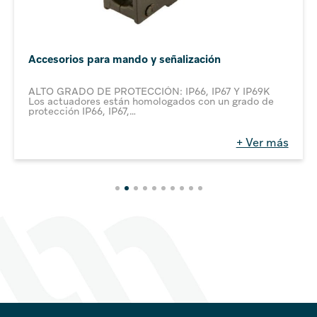
Accesorios para mando y señalización
ALTO GRADO DE PROTECCIÓN: IP66, IP67 Y IP69K
Los actuadores están homologados con un grado de
protección IP66, IP67,
IP69K y UL Type 4X, lo cual permite emplearlos hasta
en las condiciones ambientales más críticas.
DISEÑO ELEGANTE Y ERGONÓMICO
+ Ver más
estéticamente moderno en todos sus detalles.
VIDA MECÁNICA DE LOS ACTUADORES
5.000.000 de maniobras de los pulsadores de
impulso, 1.000.000 de maniobras de los selectores y
pulsadores dobles y triples y 300.000 maniobras de
los pulsadores de emergencia.
MATERIALES RESISTENTES A LOS ACEITES,
DISOLVENTES E HIDROCARBUROS
Para facilitar la gestión, es posible comprar
pulsadores de impulso o interruptores sin tapa
saliente o rasante por separado. Esto permite
combinarlos según necesidades.