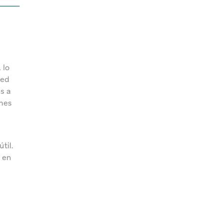
 lo
red
s a
ones
til.
s en