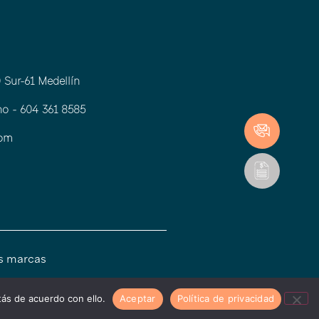
 Sur-61 Medellín
o - 604 361 8585
com
as marcas
ás de acuerdo con ello.
Aceptar
Política de privacidad