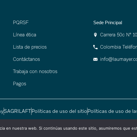
PQRSF
Sede Principal
Línea ética
Carrera 50c Nº 10
Lista de precios
Colombia Teléfon
Contáctanos
info@laumayer.
Trabaja con nosotros
Pagos
my
SAGRILAFT
Políticas de uso del sitio
Políticas de uso de l
Todos los derechos reservados Medellín – Colombia | by
SM DIGITAL
ia en nuestra web. Si continúas usando este sitio, asumiremos que est