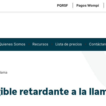
PQRSF
Pagos Wompi
Quienes Somos
Recursos
Lista de precios
Contácta
llama
ble retardante a la lla