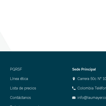
ntación en paquete por 100 marcadores.
PQRSF
Sede Principal
Línea ética
Carrera 50c Nº 10
Lista de precios
Colombia Teléfon
Contáctanos
info@laumayer.