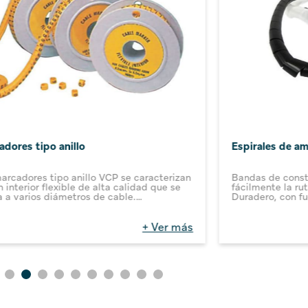
dores tipo anillo
Espirales de am
arcadores tipo anillo VCP se caracterizan
Bandas de constr
n interior flexible de alta calidad que se
fácilmente la ru
a a varios diámetros de cable.
Duradero, con fu
nillos, unidos entre ellos y presentados en
Amplio rango de 
, pueden separarse fácilmente cuando se
Disponible en co
se.
+ Ver más
ngua del marcador se expande para
arse a varios diámetros de cables y se
e para sostenerse firme en su posición.
os, letras y símbolos en negro sobre
lo, de fácil lectura e infinitas
ilidades de combinación.
as disponibles: 0, 1, 2, 3, 4, 5, 6, 7, 8, 9,
T, U, V, W, X, Y, Z, +, - , I.