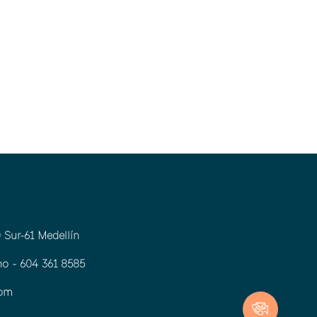
 Sur-61 Medellín
o - 604 361 8585
com