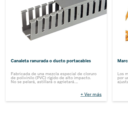
Canaleta ranurada o ducto portacables
Marca
Fabricada de una mezcla especial de cloruro
Los m
de polivinilo (PVC) rígido de alto impacto.
por u
No se pelará, astillará o agrietará.
ajust
Resistente a aceite, soluciones salinas y
Los a
hongos.
rollo
No inflamable, a prueba de deformación y no
preci
+ Ver más
quebradiza.
La le
Alta resistencia dieléctrica y soporta
ajust
temperaturas hasta 60 °C.
retra
Diseño de ajuste de la tapa que previene la
Númer
salida de cables mientras la remueve.
amaril
Agujeros alargados al fondo para flexibilidad en
posib
el montaje.
Leyend
R, S, 