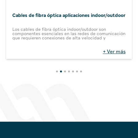
Cables de fibra óptica aplicaciones indoor/outdoor
Los cables de fibra óptica indoor/outdoor son
componentes esenciales en las redes de comunicación
que requieren conexiones de alta velocidad y
rendimiento en entornos tanto interiores como
exteriores. Estos cables ofrecen características
específicas para adaptarse a diversos escenarios.
+ Ver más
Aplicaciones:
Redes de datos en edificios, centros de datos y
campus.
Comunicaciones de voz y datos de alta velocidad.
Aplicaciones de seguridad y vigilancia.
Redes de área local (LAN) y redes de área amplia
(WAN).