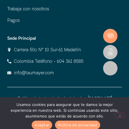
Trabaja con nosotros
Pagos
Sede Principal
Carrera 50c Nº 10 Sur-61 Medellín
Colombia Teléfono - 604 361 8585
info@laumayer.com
Política de tratamiento de datos Lmy
SAGRILAFT
Políticas de uso del sitio
Políticas de uso de las marcas
Usamos cookies para asegurar que te damos la mejor
experiencia en nuestra web. Si continúas usando este sitio,
Copyright © 2026 Laumayer Todos los derechos reservados Medellín
asumiremos que estás de acuerdo con ello.
– Colombia | by
SM DIGITAL
Aceptar
Política de privacidad