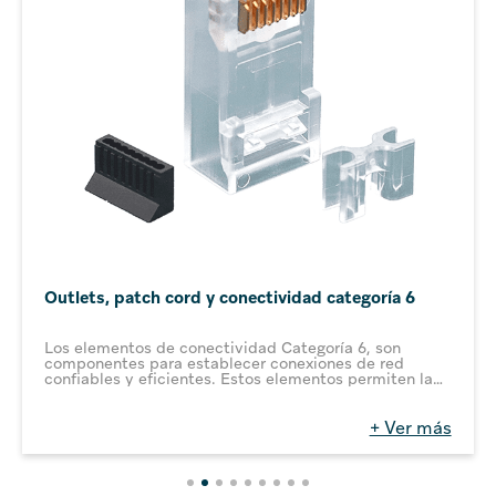
Outlets, patch cord y conectividad categoría 6
Los elementos de conectividad Categoría 6, son
componentes para establecer conexiones de red
confiables y eficientes. Estos elementos permiten la
transmisión de datos a velocidades de hasta 1 Gbps a
100 metros o 10 Gbps a distancias inferiores en redes
Ethernet.
+ Ver más
En una era donde la conectividad rápida y confiable
es esencial para empresas y organizaciones de todo
tipo, Laumayer cuenta con una amplia gama de
productos de Categoría 6 que supera las expectativas