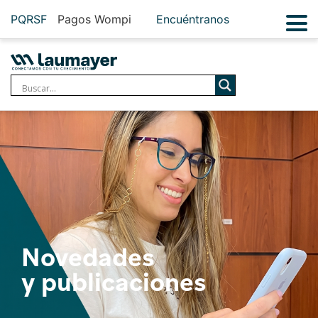
PQRSF
Pagos Wompi
Encuéntranos
Novedades
y publicaciones