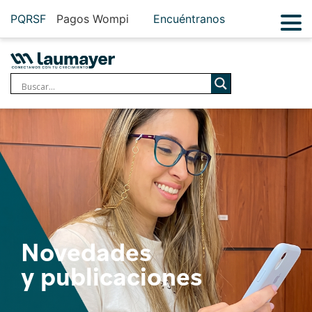
PQRSF
Pagos Wompi
Encuéntranos
Novedades
y publicaciones